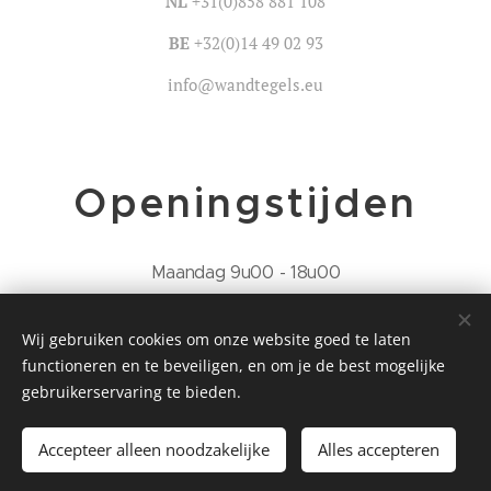
NL
+31(0)858 881 108
BE
+32(0)14 49 02 93
info@wandtegels.eu
Openingstijden
Maandag 9u00 - 18u00
Gesloten
Dinsdag
Wij gebruiken cookies om onze website goed te laten
functioneren en te beveiligen, en om je de best mogelijke
Woensdag 9u00 - 18u00
gebruikerservaring te bieden.
Donderdag 9u00 - 18u00
Accepteer alleen noodzakelijke
Alles accepteren
Vrijdag 9u00 - 18u00